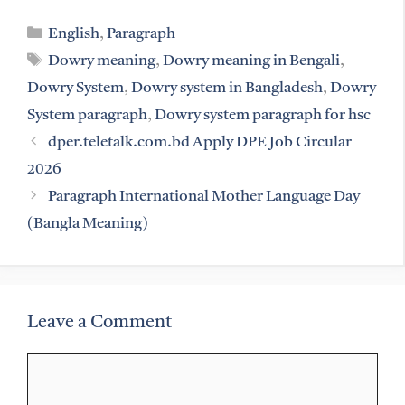
Categories
English
,
Paragraph
Tags
Dowry meaning
,
Dowry meaning in Bengali
,
Dowry System
,
Dowry system in Bangladesh
,
Dowry
System paragraph
,
Dowry system paragraph for hsc
dper.teletalk.com.bd Apply DPE Job Circular
2026
Paragraph International Mother Language Day
(Bangla Meaning)
Leave a Comment
Comment