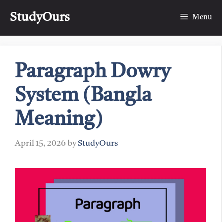
Skip
StudyOurs
to
Menu
content
Paragraph Dowry
System (Bangla
Meaning)
April 15, 2026
by
StudyOurs