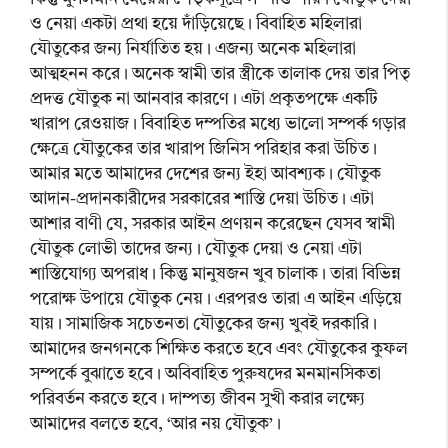
ও নেয়া একটা প্রথা হয়ে দাঁড়িয়েছে। বিবাহিত মহিলারা
যৌতুকের জন্য নির্যাতিত হয়। এজন্য অনেক মহিলারা
আত্মহনন করে। অনেক স্বামী তার স্ত্রীকে তালাক দেয় তার পিতৃ
প্রদত্ত যৌতুক না আনবার কারণে। এটা প্রকৃতপক্ষে একটি
খারাপ রেওয়াজ। বিবাহিত দম্পতির মধ্যে ভালো সম্পর্ক গড়ার
ক্ষেত্রে যৌতুকের তার খারাপ জিনিস পরিহার করা উচিত।
আমার মতে আমাদের দেশের জন্য ইহা আবশ্যক। যৌতুক
আদান-প্রদানকারীদের সরকারের শাস্তি দেয়া উচিত। এটা
আশার বাণী যে, সরকার আইন প্রণয়ন করেছেন যেসব স্বামী
যৌতুক লোভী তাদের জন্য। যৌতুক দেয়া ও নেয়া এটা
শাস্তিযোগ্য অপরাধ। কিন্তু মানুষজন খুব চালাক। তারা বিভিন্ন
পরোক্ষ উপায়ে যৌতুক নেয়। এরপরও তারা এ আইন এড়িয়ে
যায়। সামাজিক সচেতনতা যৌতুকের জন্য খুবই দরকারি।
আমাদের জনগনকে শিক্ষিত করতে হবে এবং যৌতুকের কুফল
সম্পর্কে বুঝাতে হবে। অবিবাহিত পুরুষদের মনমানসিকতা
পরিবর্তন করতে হবে। দাম্পত্য জীবন সুখী করার লক্ষ্যে
আমাদের বলতে হবে, ‘আর নয় যৌতুক’।