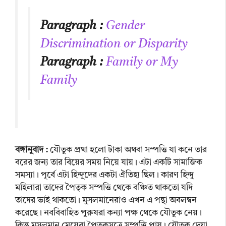
Paragraph :
Gender
Discrimination or Disparity
Paragraph :
Family or My
Family
বঙ্গানুবাদ :
যৌতুক প্রথা হলো টাকা অথবা সম্পত্তি যা কনে তার
বরের জন্য তার বিয়ের সময় নিয়ে যায়। এটা একটি সামাজিক
সমস্যা। পূর্বে এটা হিন্দুদের একটা ঐতিহ্য ছিল। কারণ হিন্দু
মহিলারা তাদের পৈতৃক সম্পত্তি থেকে বঞ্চিত থাকতো যদি
তাদের ভাই থাকতো। মুসলমানেরাও এখন এ পন্থা অবলম্বন
করেছে। নববিবাহিত পুরুষরা কন্যা পক্ষ থেকে যৌতুক নেয়।
কিন্তু মুসলমান মেয়েরা পৈতৃকসূত্রে সম্পত্তি পায়। যৌতুক দেয়া