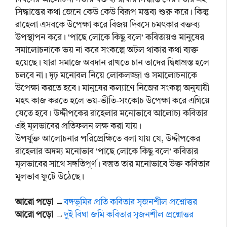
সিদ্ধান্তের কথা জেনে কেউ কেউ বিরূপ মন্তব্য শুরু করে। কিন্তু
রাহেলা এসবকে উপেক্ষা করে বিজয় দিবসে চমৎকার বক্তব্য
উপস্থাপন করে। ‘পাছে লোকে কিছু বলে’ কবিতায়ও মানুষের
সমালোচনাকে ভয় না করে সংকল্পে অটল থাকার কথা ব্যক্ত
হয়েছে। যারা সমাজে অবদান রাখতে চান তাদের দ্বিধাগ্রস্ত হলে
চলবে না। দৃঢ় মনোবল নিয়ে লোকলজ্জা ও সমালোচনাকে
উপেক্ষা করতে হবে। মানুষের কল্যাণে নিজের সংকল্প অনুযায়ী
মহৎ কাজ করতে হলে ভয়-ভীতি-সংকোচ উপেক্ষা করে এগিয়ে
যেতে হবে। উদ্দীপকের রাহেলার মনোভাবে আলোচ্য কবিতার
এই মূলভাবের প্রতিফলন লক্ষ করা যায়।
উপর্যুক্ত আলোচনার পরিপ্রেক্ষিতে বলা যায় যে, উদ্দীপকের
রাহেলার অদম্য মনোভাব ‘পাছে লোকে কিছু বলে’ কবিতার
মূলভাবের সাথে সঙ্গতিপূর্ণ। বস্তুত তার মনোভাবে উক্ত কবিতার
মূলভাব ফুটে উঠেছে।
আরো পড়ো
→
বঙ্গভূমির প্রতি কবিতার সৃজনশীল প্রশ্নোত্তর
আরো পড়ো
→
দুই বিঘা জমি কবিতার সৃজনশীল প্রশ্নোত্তর