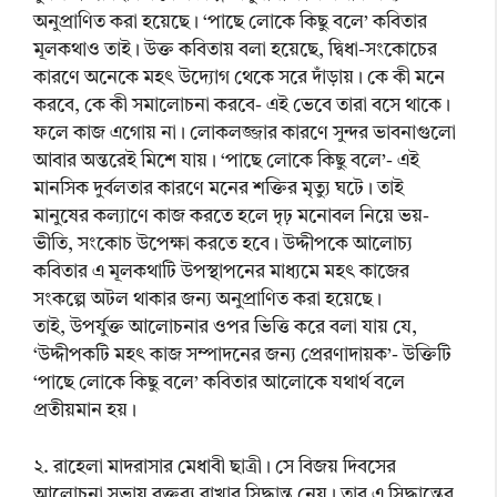
অনুপ্রাণিত করা হয়েছে। ‘পাছে লোকে কিছু বলে’ কবিতার
মূলকথাও তাই। উক্ত কবিতায় বলা হয়েছে, দ্বিধা-সংকোচের
কারণে অনেকে মহৎ উদ্যোগ থেকে সরে দাঁড়ায়। কে কী মনে
করবে, কে কী সমালোচনা করবে- এই ভেবে তারা বসে থাকে।
ফলে কাজ এগোয় না। লোকলজ্জার কারণে সুন্দর ভাবনাগুলো
আবার অন্তরেই মিশে যায়। ‘পাছে লোকে কিছু বলে’- এই
মানসিক দুর্বলতার কারণে মনের শক্তির মৃত্যু ঘটে। তাই
মানুষের কল্যাণে কাজ করতে হলে দৃঢ় মনোবল নিয়ে ভয়-
ভীতি, সংকোচ উপেক্ষা করতে হবে। উদ্দীপকে আলোচ্য
কবিতার এ মূলকথাটি উপস্থাপনের মাধ্যমে মহৎ কাজের
সংকল্পে অটল থাকার জন্য অনুপ্রাণিত করা হয়েছে।
তাই, উপর্যুক্ত আলোচনার ওপর ভিত্তি করে বলা যায় যে,
‘উদ্দীপকটি মহৎ কাজ সম্পাদনের জন্য প্রেরণাদায়ক’- উক্তিটি
‘পাছে লোকে কিছু বলে’ কবিতার আলোকে যথার্থ বলে
প্রতীয়মান হয়।
২. রাহেলা মাদরাসার মেধাবী ছাত্রী। সে বিজয় দিবসের
আলোচনা সভায় বক্তব্য রাখার সিদ্ধান্ত নেয়। তার এ সিদ্ধান্তের