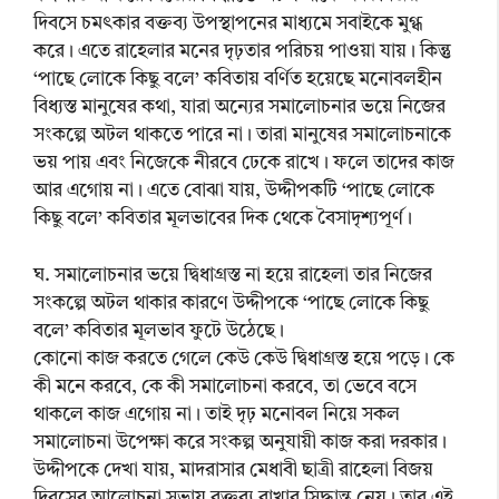
দিবসে চমৎকার বক্তব্য উপস্থাপনের মাধ্যমে সবাইকে মুগ্ধ
করে। এতে রাহেলার মনের দৃঢ়তার পরিচয় পাওয়া যায়। কিন্তু
‘পাছে লোকে কিছু বলে’ কবিতায় বর্ণিত হয়েছে মনোবলহীন
বিধ্যস্ত মানুষের কথা, যারা অন্যের সমালোচনার ভয়ে নিজের
সংকল্পে অটল থাকতে পারে না। তারা মানুষের সমালোচনাকে
ভয় পায় এবং নিজেকে নীরবে ঢেকে রাখে। ফলে তাদের কাজ
আর এগোয় না। এতে বোঝা যায়, উদ্দীপকটি ‘পাছে লোকে
কিছু বলে’ কবিতার মূলভাবের দিক থেকে বৈসাদৃশ্যপূর্ণ।
ঘ. সমালোচনার ভয়ে দ্বিধাগ্রস্ত না হয়ে রাহেলা তার নিজের
সংকল্পে অটল থাকার কারণে উদ্দীপকে ‘পাছে লোকে কিছু
বলে’ কবিতার মূলভাব ফুটে উঠেছে।
কোনো কাজ করতে গেলে কেউ কেউ দ্বিধাগ্রস্ত হয়ে পড়ে। কে
কী মনে করবে, কে কী সমালোচনা করবে, তা ভেবে বসে
থাকলে কাজ এগোয় না। তাই দৃঢ় মনোবল নিয়ে সকল
সমালোচনা উপেক্ষা করে সংকল্প অনুযায়ী কাজ করা দরকার।
উদ্দীপকে দেখা যায়, মাদরাসার মেধাবী ছাত্রী রাহেলা বিজয়
দিবসের আলোচনা সভায় বক্তব্য রাখার সিদ্ধান্ত নেয়। তার এই