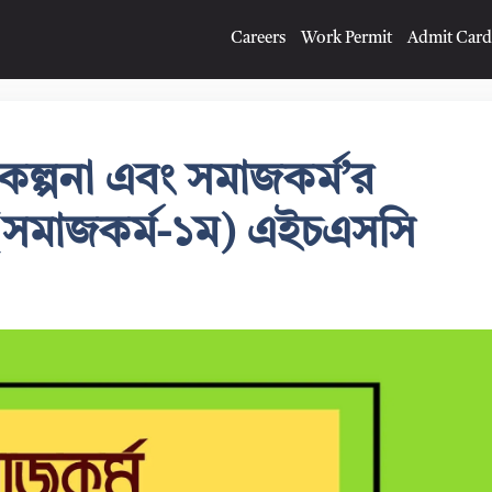
Careers
Work Permit
Admit Card
ল্পনা এবং সমাজকর্ম’র
 | (সমাজকর্ম-১ম) এইচএসসি