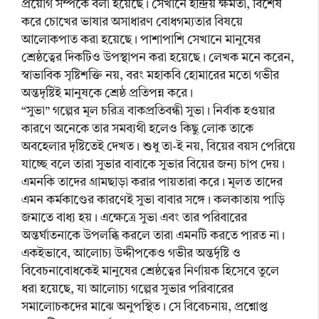
প্রয়োগ সম্পর্কে বলা হয়েছে। সেখানে ইন্দ্রিয় ক্ষমতা, বিশেষ
করে চোখের ভাষার অসাধারণ বোধগম্যতার বিষয়ে
আলোকপাত করা হয়েছে। পাশাপাশি সেখানে মানুষের
শ্রেষ্ঠত্বের দিকটিও উপস্থাপন করা হয়েছে। লেখক মনে করেন,
স্বাভাবিক সৃষ্টিশক্তি নয়, বরং মহাকবি হোমারের মতো গভীর
অন্তদৃষ্টিই মানুষকে শ্রেষ্ঠ প্রতিপন্ন করে।
“সুভা” গল্পের মূল চরিত্র বাকপ্রতিবন্ধী সুভা। নির্বাক হওয়ার
কারণে অনেকে তার সমব্যথী হলেও কিছু লোক তাকে
অবহেলার দৃষ্টিতেই দেখত। শুধু তা-ই নয়, বিয়ের বয়স পেরিয়ে
যাচ্ছে বলে তারা সুভার বাবাকে সুভার বিয়ের জন্য চাপ দেয়।
এমনকি তাদের গ্রামছাড়া করার পায়তারা করে। মূলত তাদের
এমন কর্মকাণ্ডের কারণেই সুভা বাবার সঙ্গে। কলকাতায় পাড়ি
জমাতে বাধ্য হয়। এক্ষেত্রে সুভা এবং তার পরিবারের
অন্তর্ঘাতনাকে উপলব্ধি করলে তারা এমনটি করতে পারত না।
একইভাবে, আলোচ্য উদ্দীপকেও গভীর অন্তর্দৃষ্টি ও
বিবেচনাবোধকেই মানুষের শ্রেষ্ঠত্বের নির্ণায়ক হিসেবে তুলে
ধরা হয়েছে, যা আলোচ্য গল্পের সুভার পরিবারের
সমালোচকদের মাঝে অনুপস্থিত। সে বিবেচনায়, প্রশ্নোপ্ত