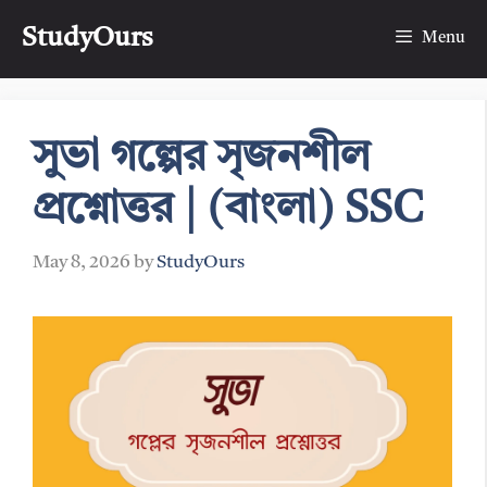
Skip
StudyOurs
to
Menu
content
সুভা গল্পের সৃজনশীল
প্রশ্নোত্তর | (বাংলা) SSC
May 8, 2026
by
StudyOurs