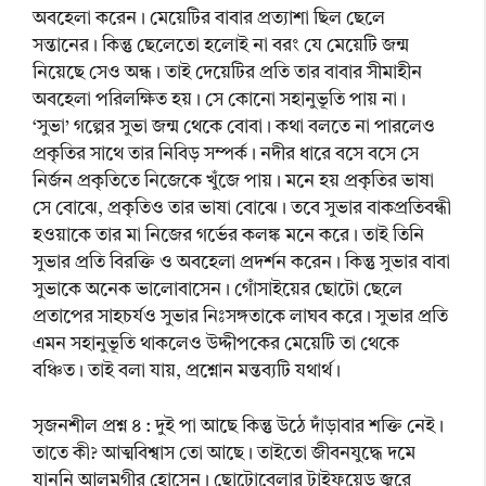
অবহেলা করেন। মেয়েটির বাবার প্রত্যাশা ছিল ছেলে
সন্তানের। কিন্তু ছেলেতো হলোই না বরং যে মেয়েটি জন্ম
নিয়েছে সেও অন্ধ। তাই দেয়েটির প্রতি তার বাবার সীমাহীন
অবহেলা পরিলক্ষিত হয়। সে কোনো সহানুভূতি পায় না।
‘সুভা’ গল্পের সুভা জন্ম থেকে বোবা। কথা বলতে না পারলেও
প্রকৃতির সাথে তার নিবিড় সম্পর্ক। নদীর ধারে বসে বসে সে
নির্জন প্রকৃতিতে নিজেকে খুঁজে পায়। মনে হয় প্রকৃতির ভাষা
সে বোঝে, প্রকৃতিও তার ভাষা বোঝে। তবে সুভার বাকপ্রতিবন্ধী
হওয়াকে তার মা নিজের গর্ভের কলঙ্ক মনে করে। তাই তিনি
সুভার প্রতি বিরক্তি ও অবহেলা প্রদর্শন করেন। কিন্তু সুভার বাবা
সুভাকে অনেক ভালোবাসেন। গোঁসাইয়ের ছোটো ছেলে
প্রতাপের সাহচর্যও সুভার নিঃসঙ্গতাকে লাঘব করে। সুভার প্রতি
এমন সহানুভূতি থাকলেও উদ্দীপকের মেয়েটি তা থেকে
বঞ্চিত। তাই বলা যায়, প্রশ্নোন মন্তব্যটি যথার্থ।
সৃজনশীল প্রশ্ন ৪ : দুই পা আছে কিন্তু উঠে দাঁড়াবার শক্তি নেই।
তাতে কী? আত্মবিশ্বাস তো আছে। তাইতো জীবনযুদ্ধে দমে
যাননি আলমগীর হোসেন। ছোটোবেলার টাইফয়েড জ্বরে