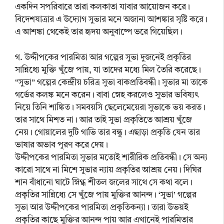
একদিন সপরিবারে তারা কলকাতা যাবার আয়োজন করে।
বিদেশযাত্রার এ উদ্যোগ সুভার মনে অজানা আশঙ্কার সৃষ্টি করে।
এ আশঙ্কা থেকেই তার হৃদয় অনুবাষ্পে ভরে গিয়েছিল।
গ. উদ্দীপকের পারমিতা আর গল্পের সুভা দুজনেই প্রকৃতির
সান্নিধ্যে মুক্তি খুঁজে পায়, যা তাদের মধ্যে মিল তৈরি করেছে।
“সুভা” গল্পের কেন্দ্রীয় চরিত্র সুভা বাকপ্রতিবন্ধী। সুভার মা তাকে
গর্ভের কলঙ্ক মনে করেন। বাবা স্নেহ করলেও সুভার ভবিষ্যৎ
নিয়ে তিনি শাঙ্কিত। সমবয়সি ছেলেমেয়েরা সুভাকে ভয় করত।
তার সাথে মিশত না। আর তাই সুভা প্রকৃতিতে আশ্রয় খুঁজে
নেয়। গোয়ালের দুটি গাভি তার বন্ধু। এছাড়া প্রকৃতি যেন তার
ভাষার অভাব পূরণ করে দেয়।
উদ্দীপকের পারমিতা সুভার মতোই শারীরিক প্রতিবন্ধী। সে অন্য
কারো সাথে না মিশে সুভার ন্যায় প্রকৃতির আশ্রয় নেয়। দিঘির
শান বাঁধানো ঘাটে স্নিগ্ধ শীতল জলের সাথে সে কথা বলে।
প্রকৃতির সান্নিধ্যে সে খুঁজে পায় মুক্তির আনন্দ। ‘সুভা’ গল্পের
সুভা আর উদ্দীপকের পারমিতা প্রকৃতিকন্যা। তারা উভয়ই
প্রকৃতির কাছে মুক্তির আনন্দ পায় আর এখানেই পারমিতার