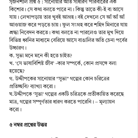
সৃজনশীল প্রশ্ন ৫ : সানোয়ার অতি সাধারণ পরিবারের এক
কিশোর। সে কথা বলতে পারে না। কিন্তু তাতে কী-ই বা আসে
যায়। লেখাপড়ায় তার খুবই আগ্রহ। বই দেখলে সে আঁ আঁ আঁ
আওয়াজ করে পড়তে চায়। ফুল সংগ্রহ করে শহিদ মিনারে যায়
শ্রদ্ধা নিবেদন করতে। কথা বলতে না পারলেও তার মুখ দিয়ে
বিভিন্ন ধ্বনির মাধ্যমে বেরিয়ে আসে বাঙালির অতি চেনা পর্বের
উচ্চারণ।
ক. সুভা মনে মনে কী হতে চাইত?
খ. ‘সে ভাষাবিশিষ্ট জীব’ -কার সম্পর্কে, কোন প্রসঙ্গে বলা
হয়েছে?
গ. উদ্দীপকের সানোয়ার “সুভা” গল্পের কোন চরিত্রের
প্রতিচ্ছবি? ব্যাখ্যা করো।
ঘ.উদ্দীপকে ‘সুভা’ গল্পের একটি চরিত্রকে প্রতীকায়িত করেছে
মাত্র, গল্পের সম্পূর্ণতার ধারণ করতে পারেনি। – মূল্যায়ন
করো।
৫ নম্বর প্রশ্নের উত্তর