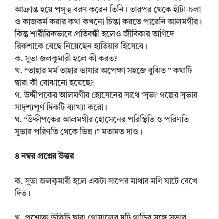
আক্রান্ত হয়ে পঙ্গুত্ব বরণ করেন তিনি। তারপর থেকে হাঁটা-চলা
ও কাজকর্ম করার কথা কখনো চিন্তা করতে পারেনি আলমগীর।
কিন্তু শারীরিকভাবে প্রতিবন্ধী হলেও জীবিকার তাগিদে
রিকশাকে বেছে নিয়েছেন হাতিয়ার হিসেবে।
ক. সুভা জলকুমারী হলে কী করত?
খ. “তাহার মর্ম তাহার ভাষার অপেক্ষা সহজে বুঝিত ” কথাটি
দ্বারা কী বোঝানো হয়েছে?
গ. উদ্দীপকের আলমগীর হোসেনের সাথে ‘সুভা’ গল্পের সুভার
সাদৃশ্যপূর্ণ দিকটি ব্যাখ্যা করো।
ঘ. “উদ্দীপকের আলমগীর হোসেনের পরিস্থিতি ও পরিণতি
সুভার পরিণতি থেকে ভিন্ন।” মতামত দাও।
৪ নম্বর প্রশ্নের উত্তর
ক. সুভা জলকুমারী হলে একটা সাপের মাথার মণি ঘাটে রেখে
দিত।
খ. প্রশ্নোক্ত উত্তিটি দ্বারা গোয়ালের দুটি গাড়ির সঙ্গে সুভার