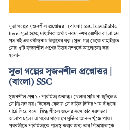
সুভা গল্পের সৃজনশীল প্রশ্নোত্তর | (বাংলা) SSC is available
here. সুভা হচ্ছে মাধ্যমিক অর্থাৎ নবম-দশম শ্রেণীর বাংলা ১ম
পত্র বই এর রবীন্দ্রনাথ ঠাকুরের গল্প। সুভা গল্প থেকে বাছাইকৃত
সেরা ৫টি সৃজনশীল প্রশ্নের উত্তর সম্পর্কে আলোচনা করা
হলো-
সুভা গল্পের সৃজনশীল প্রশ্নোত্তর |
(বাংলা) SSC
সৃজনশীল প্রশ্ন ১ : পারমিতা জন্মান্ধ। খেলার সাথি না জুটলেও
সে নিঃসঙ্গ নয়। বিকেল বেলায় সে বাড়ির দিঘির শান বাঁধানো
ঘাটে গিয়ে বসে। স্নিগ্ধ শীতল জলের সঙ্গে তার দরদভরা
আলাপ চলে। এ সবের মাঝে সে মুক্তির আনন্দ খুঁজে পায়।
পরবর্তীতে পারমিতাকে পাত্রস্থ করার জন্য তার পিতামাতাকে