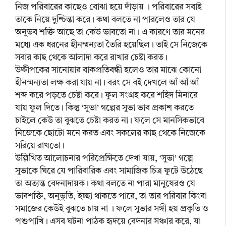
নিজ পরিবারের কাছেও বোঝা হয়ে দাঁড়ায় । পরিবারের সবাই
তাকে নিয়ে দুশ্চিন্তা করে। কথা বলতে না পারলেও তার যে
অনুভব শক্তি আছে তা কেউ ভাবতো না। এ কারণে তার মনের
মধ্যে এক ধরনের হীনম্মন্যতা তৈরি হয়েছিল। তাই সে নিজেকে
সবার কাছ থেকে আলাদা করে রাখার চেষ্টা করত।
উদ্দীপকের সানোয়ার বাকপ্রতিবন্ধী হলেও তার মাঝে কোনো
হীনম্মন্যতা লক্ষ করা যায় না। বরং সে বই দেখলে আঁ আঁ আঁ
শব্দ করে পড়তে চেষ্টা করে। ফুল সংগ্রহ করে শহিদ মিনারে
যায় ফুল দিতে। কিন্তু ‘সুভা’ গল্পের সুভা ভাব প্রকাশ করতে
চাইলে কেউ তা বুঝতে চেষ্টা করত না। ফলে সে মানসিকভাবে
নিজেকে ছোটো মনে করত এবং সকলের কাছ থেকে নিজেকে
সরিয়ে রাখতো।
উল্লিখিত আলোচনার পরিপ্রেক্ষিতে দেখা যায়, ‘সুভা’ গল্পে
সুভাকে ঘিরে যে পারিবারিক এবং সামাজিক চিত্র ফুটে উঠেছে
তা অত্যন্ত বেদনাদায়ক। কথা বলতে না পারা মানুষেরও যে
ভাবশক্তি, অনুভূতি, ইচ্ছা থাকতে পারে, তা তার পরিবার কিংবা
সমাজের কেউই বুঝতে চায় না । ফলে সুভার সঙ্গী হয় প্রকৃতি ও
পশুপাখি। এসব ঘটনা পাঠক হৃদয়ে বেদনার সঞ্চার করে, যা