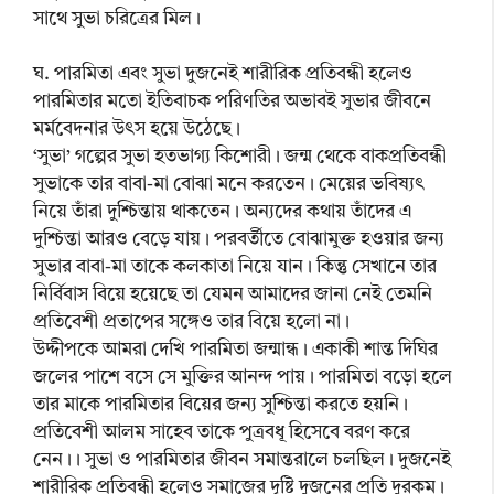
সাথে সুভা চরিত্রের মিল।
ঘ. পারমিতা এবং সুভা দুজনেই শারীরিক প্রতিবন্ধী হলেও
পারমিতার মতো ইতিবাচক পরিণতির অভাবই সুভার জীবনে
মর্মবেদনার উৎস হয়ে উঠেছে।
‘সুভা’ গল্পের সুভা হতভাগ্য কিশোরী। জন্ম থেকে বাকপ্রতিবন্ধী
সুভাকে তার বাবা-মা বোঝা মনে করতেন। মেয়ের ভবিষ্যৎ
নিয়ে তাঁরা দুশ্চিন্তায় থাকতেন। অন্যদের কথায় তাঁদের এ
দুশ্চিন্তা আরও বেড়ে যায়। পরবর্তীতে বোঝামুক্ত হওয়ার জন্য
সুভার বাবা-মা তাকে কলকাতা নিয়ে যান। কিন্তু সেখানে তার
নির্বিবাস বিয়ে হয়েছে তা যেমন আমাদের জানা নেই তেমনি
প্রতিবেশী প্রতাপের সঙ্গেও তার বিয়ে হলো না।
উদ্দীপকে আমরা দেখি পারমিতা জন্মান্ধ। একাকী শান্ত দিঘির
জলের পাশে বসে সে মুক্তির আনন্দ পায়। পারমিতা বড়ো হলে
তার মাকে পারমিতার বিয়ের জন্য সুশ্চিন্তা করতে হয়নি।
প্রতিবেশী আলম সাহেব তাকে পুত্রবধূ হিসেবে বরণ করে
নেন।। সুভা ও পারমিতার জীবন সমান্তরালে চলছিল। দুজনেই
শারীরিক প্রতিবন্ধী হলেও সমাজের দৃষ্টি দুজনের প্রতি দুরকম।